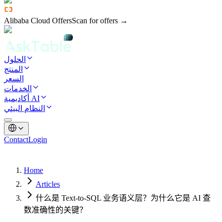
Alibaba Cloud Offers
Scan for offers →
الحلول
المنتج
السعر
الخدمات
أكاديمية AI
النظام البيئي
Contact
Login
Home
Articles
什么是 Text-to-SQL 业务语义层？为什么它是 AI 查
数准确性的关键？