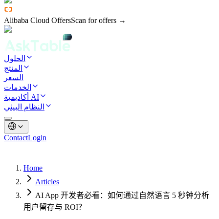
Alibaba Cloud Offers
Scan for offers →
الحلول
المنتج
السعر
الخدمات
أكاديمية AI
النظام البيئي
Contact
Login
Home
Articles
AI App 开发者必看：如何通过自然语言 5 秒钟分析
用户留存与 ROI？