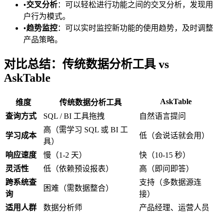
•
交叉分析
：可以轻松进行功能之间的交叉分析，发现用
户行为模式。
•
趋势监控
：可以实时监控新功能的使用趋势，及时调整
产品策略。
对比总结：传统数据分析工具 vs
AskTable
AskTable
维度
传统数据分析工具
查询方式
SQL / BI 工具拖拽
自然语言提问
高（需学习 SQL 或 BI 工
学习成本
低（会说话就会用）
具）
响应速度
慢（1-2 天）
快（10-15 秒）
灵活性
低（依赖预设报表）
高（即问即答）
跨系统查
支持（多数据源连
困难（需数据整合）
询
接）
适用人群
数据分析师
产品经理、运营人员