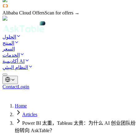
Alibaba Cloud Offers
Scan for offers →
الحلول
المنتج
السعر
الخدمات
أكاديمية AI
النظام البيئي
Contact
Login
Home
Articles
Power BI 太重，Tableau 太贵：为什么 AI 创业团队纷
纷转向 AskTable？