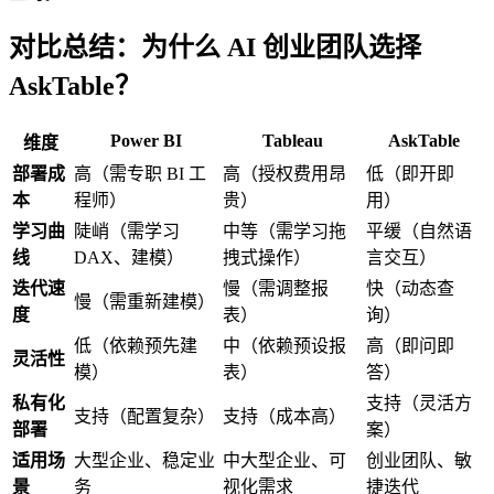
对比总结：为什么 AI 创业团队选择
AskTable？
Power BI
Tableau
AskTable
维度
部署成
高（需专职 BI 工
高（授权费用昂
低（即开即
本
程师）
贵）
用）
学习曲
陡峭（需学习
中等（需学习拖
平缓（自然语
线
DAX、建模）
拽式操作）
言交互）
迭代速
慢（需调整报
快（动态查
慢（需重新建模）
度
表）
询）
低（依赖预先建
中（依赖预设报
高（即问即
灵活性
模）
表）
答）
私有化
支持（灵活方
支持（配置复杂）
支持（成本高）
部署
案）
适用场
大型企业、稳定业
中大型企业、可
创业团队、敏
景
务
视化需求
捷迭代