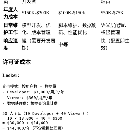
员
开发者
理员
年度人
$150K-$300K
$100K-$150K
$50K-$75K
力成本
日常维
模型开发、优
脚本维护、数据刷
语义层配置、
护工作
化、版本管理
新、性能优化
权限管理
响应速
慢（需要开发周
快（配置即生
中等
度
期）
效）
许可证成本
Looker
：
定价模式：按用户数 + 数据量

- Developer: $3,000/用户/年

- Viewer: $360/用户/年

- 数据处理费：根据查询量计费

50 人团队（10 Developer + 40 Viewer）：

= 10 × $3,000 + 40 × $360

= $30,000 + $14,400
