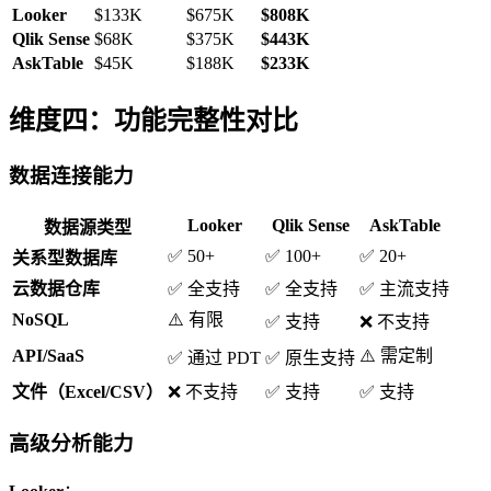
Looker
$133K
$675K
$808K
Qlik Sense
$68K
$375K
$443K
AskTable
$45K
$188K
$233K
维度四：功能完整性对比
数据连接能力
Looker
Qlik Sense
AskTable
数据源类型
✅ 50+
✅ 100+
✅ 20+
关系型数据库
云数据仓库
✅ 全支持
✅ 全支持
✅ 主流支持
NoSQL
⚠️ 有限
✅ 支持
❌ 不支持
API/SaaS
⚠️ 需定制
✅ 通过 PDT
✅ 原生支持
文件（Excel/CSV）
❌ 不支持
✅ 支持
✅ 支持
高级分析能力