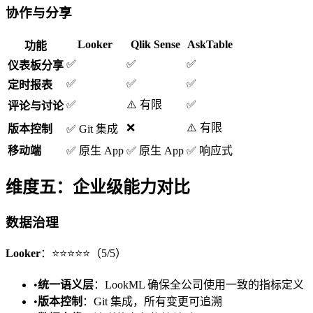
协作与分享
Looker
Qlik Sense
AskTable
功能
✅
✅
✅
仪表板分享
✅
✅
✅
定时报表
✅
⚠️ 有限
✅
评论与讨论
❌
⚠️ 有限
版本控制
✅ Git 集成
移动端
✅ 原生 App
✅ 原生 App
✅ 响应式
维度五：企业级能力对比
数据治理
Looker
：⭐⭐⭐⭐⭐（5/5）
•
统一语义层
：LookML 确保全公司使用一致的指标定义
•
版本控制
：Git 集成，所有变更可追溯