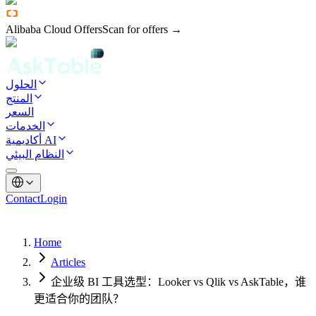
Alibaba Cloud Offers
Scan for offers →
الحلول
المنتج
السعر
الخدمات
أكاديمية AI
النظام البيئي
Contact
Login
Home
Articles
企业级 BI 工具选型：Looker vs Qlik vs AskTable，谁
更适合你的团队？