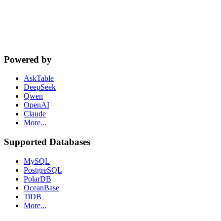
cta.dbSupport
Powered by
AskTable
DeepSeek
Qwen
OpenAI
Claude
More...
Supported Databases
MySQL
PostgreSQL
PolarDB
OceanBase
TiDB
More...