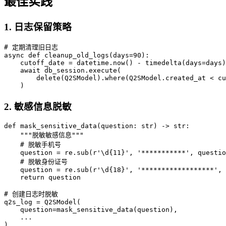
最佳实践
1. 日志保留策略
# 定期清理旧日志

async def cleanup_old_logs(days=90):

    cutoff_date = datetime.now() - timedelta(days=days)

    await db_session.execute(

        delete(Q2SModel).where(Q2SModel.created_at < cu
2. 敏感信息脱敏
def mask_sensitive_data(question: str) -> str:

    """脱敏敏感信息"""

    # 脱敏手机号

    question = re.sub(r'\d{11}', '***********', questio
    # 脱敏身份证号

    question = re.sub(r'\d{18}', '******************', 
    return question

# 创建日志时脱敏

q2s_log = Q2SModel(

    question=mask_sensitive_data(question),

    ...
