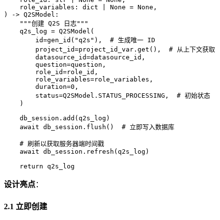
    role_variables: dict | None = None,

) -> Q2SModel:

    """创建 Q2S 日志"""

    q2s_log = Q2SModel(

        id=gen_id("q2s"),  # 生成唯一 ID

        project_id=project_id_var.get(),  # 从上下文获取

        datasource_id=datasource_id,

        question=question,

        role_id=role_id,

        role_variables=role_variables,

        duration=0,

        status=Q2SModel.STATUS_PROCESSING,  # 初始状态

    )

    db_session.add(q2s_log)

    await db_session.flush()  # 立即写入数据库

    # 刷新以获取服务器端时间戳

    await db_session.refresh(q2s_log)

设计亮点
：
2.1 立即创建