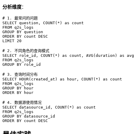
分析维度
：
# 1. 最常问的问题

SELECT question, COUNT(*) as count

FROM q2s_logs

GROUP BY question

ORDER BY count DESC

LIMIT 20

# 2. 不同角色的查询模式

SELECT role_id, COUNT(*) as count, AVG(duration) as avg
FROM q2s_logs

GROUP BY role_id

# 3. 查询时间分布

SELECT HOUR(created_at) as hour, COUNT(*) as count

FROM q2s_logs

GROUP BY hour

ORDER BY hour

# 4. 数据源使用情况

SELECT datasource_id, COUNT(*) as count

FROM q2s_logs

GROUP BY datasource_id
