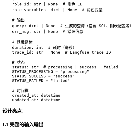
    role_id: str | None  # 角色 ID

    role_variables: dict | None  # 角色变量

    # 输出

    query: dict | None  # 生成的查询（包含 SQL、图表配置等）

    err_msg: str | None  # 错误信息

    # 性能指标

    duration: int  # 耗时（毫秒）

    trace_id: str | None  # Langfuse trace ID

    # 状态

    status: str  # processing | success | failed

    STATUS_PROCESSING = "processing"

    STATUS_SUCCESS = "success"

    STATUS_FAILED = "failed"

    # 时间戳

    created_at: datetime

设计亮点
：
1.1 完整的输入输出