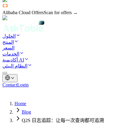
Alibaba Cloud Offers
Scan for offers →
الحلول
المنتج
السعر
الخدمات
أكاديمية AI
النظام البيئي
Contact
Login
Home
Blog
Q2S 日志追踪：让每一次查询都可追溯