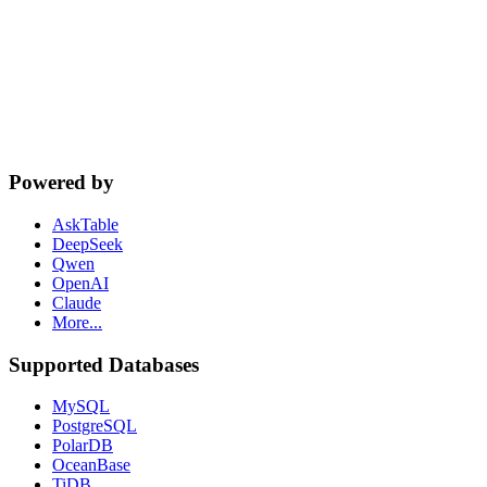
cta.dbSupport
Powered by
AskTable
DeepSeek
Qwen
OpenAI
Claude
More...
Supported Databases
MySQL
PostgreSQL
PolarDB
OceanBase
TiDB