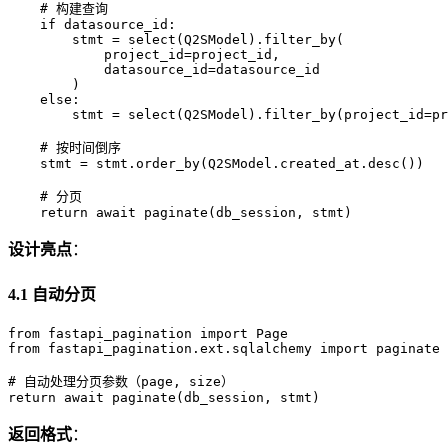
    # 构建查询

    if datasource_id:

        stmt = select(Q2SModel).filter_by(

            project_id=project_id,

            datasource_id=datasource_id

        )

    else:

        stmt = select(Q2SModel).filter_by(project_id=pr
    # 按时间倒序

    stmt = stmt.order_by(Q2SModel.created_at.desc())

    # 分页

设计亮点
：
4.1 自动分页
from fastapi_pagination import Page

from fastapi_pagination.ext.sqlalchemy import paginate

# 自动处理分页参数（page, size）

返回格式
：