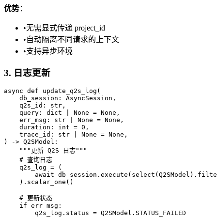
优势
：
•
无需显式传递 project_id
•
自动隔离不同请求的上下文
•
支持异步环境
3. 日志更新
async def update_q2s_log(

    db_session: AsyncSession,

    q2s_id: str,

    query: dict | None = None,

    err_msg: str | None = None,

    duration: int = 0,

    trace_id: str | None = None,

) -> Q2SModel:

    """更新 Q2S 日志"""

    # 查询日志

    q2s_log = (

        await db_session.execute(select(Q2SModel).filte
    ).scalar_one()

    # 更新状态

    if err_msg:

        q2s_log.status = Q2SModel.STATUS_FAILED
