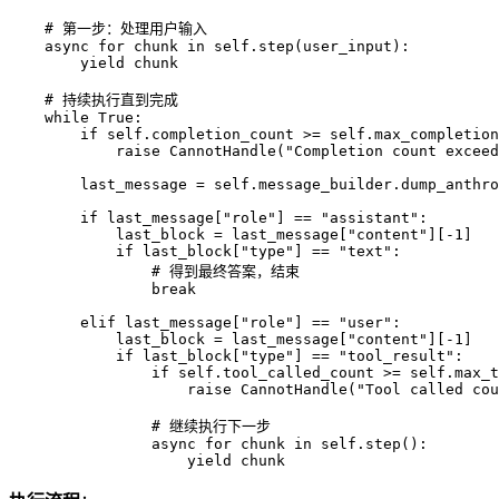
    # 第一步：处理用户输入

    async for chunk in self.step(user_input):

        yield chunk

    # 持续执行直到完成

    while True:

        if self.completion_count >= self.max_completion
            raise CannotHandle("Completion count exceed
        last_message = self.message_builder.dump_anthro
        if last_message["role"] == "assistant":

            last_block = last_message["content"][-1]

            if last_block["type"] == "text":

                # 得到最终答案，结束

                break

        elif last_message["role"] == "user":

            last_block = last_message["content"][-1]

            if last_block["type"] == "tool_result":

                if self.tool_called_count >= self.max_t
                    raise CannotHandle("Tool called cou
                # 继续执行下一步

                async for chunk in self.step():
