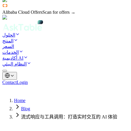
Alibaba Cloud Offers
Scan for offers →
الحلول
المنتج
السعر
الخدمات
أكاديمية AI
النظام البيئي
Contact
Login
Home
Blog
流式响应与工具调用：打造实时交互的 AI 体验