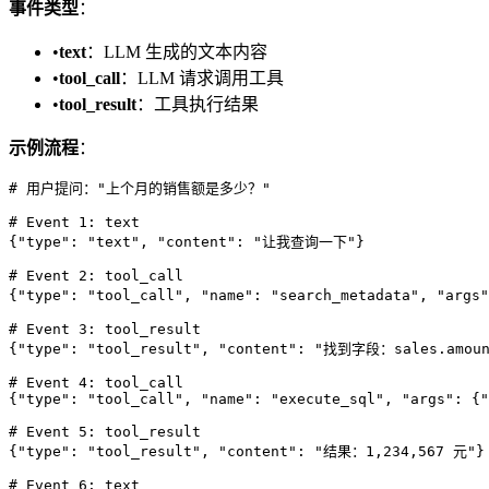
事件类型
：
•
text
：LLM 生成的文本内容
•
tool_call
：LLM 请求调用工具
•
tool_result
：工具执行结果
示例流程
：
# 用户提问："上个月的销售额是多少？"

# Event 1: text

{"type": "text", "content": "让我查询一下"}

# Event 2: tool_call

{"type": "tool_call", "name": "search_metadata", "args
# Event 3: tool_result

{"type": "tool_result", "content": "找到字段：sales.amoun
# Event 4: tool_call

{"type": "tool_call", "name": "execute_sql", "args": {"
# Event 5: tool_result

{"type": "tool_result", "content": "结果：1,234,567 元"}

# Event 6: text
