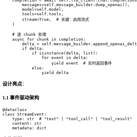
    completion = await self.llm_client.chat.completions
        messages=self.message_builder.dump_openai(),

        model=self.model,

        tools=self.tools,

        stream=True,  # 关键：启用流式

    )

    # 逐 chunk 处理

    async for chunk in completion:

        delta = self.message_builder.append_openai_delt
        if delta:

            if isinstance(delta, list):

                for event in delta:

                    yield event  # 实时返回事件

            else:

设计亮点
：
1.1 事件驱动架构
@dataclass

class StreamEvent:

    type: str  # "text" | "tool_call" | "tool_result"

    content: str
