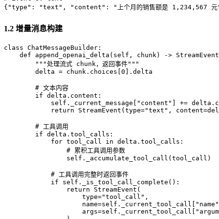
1.2 增量消息构建
class ChatMessageBuilder:

    def append_openai_delta(self, chunk) -> StreamEvent
        """处理流式 chunk，返回事件"""

        delta = chunk.choices[0].delta

        # 文本内容

        if delta.content:

            self._current_message["content"] += delta.c
            return StreamEvent(type="text", content=del
        # 工具调用

        if delta.tool_calls:

            for tool_call in delta.tool_calls:

                # 累积工具调用参数

                self._accumulate_tool_call(tool_call)

            # 工具调用完整时返回事件

            if self._is_tool_call_complete():

                return StreamEvent(

                    type="tool_call",

                    name=self._current_tool_call["name"
                    args=self._current_tool_call["argum
                )
