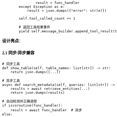
                result = func_handler

        except Exception as e:

            result = json.dumps({"error": str(e)})

        self.tool_called_count += 1

        # 返回工具结果事件

设计亮点
：
2.1 同步/异步兼容
# 同步工具

def show_table(self, table_names: list[str]) -> str:

    return json.dumps([...])

# 异步工具

async def search_metadata(self, queries: list[str]) -> 
    results = await retrieve_entities(...)

    return json.dumps(results)

# 自动检测并正确调用

if iscoroutine(func_handler):

    result = await func_handler  # 异步

else:
