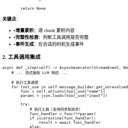
关键点
：
•
增量累积
：逐 chunk 累积内容
•
完整性检测
：判断工具调用是否完整
•
事件生成
：在合适的时机生成事件
2. 工具调用集成
async def _step(self) -> AsyncGenerator[StreamEvent, No
    # ... 流式接收 LLM 响应 ...

    # 执行工具调用

    for tool_use in self.message_builder.get_unresolved
        func = self.actions[tool_use["name"]]

        params = json.loads(tool_use["input"])

        try:

            # 执行工具（支持同步和异步）

            func_handler = func(**params)

            if iscoroutine(func_handler):

                result = await func_handler

            else:
