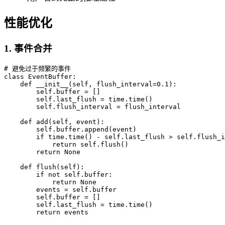
性能优化
1. 事件合并
# 避免过于频繁的事件

class EventBuffer:

    def __init__(self, flush_interval=0.1):

        self.buffer = []

        self.last_flush = time.time()

        self.flush_interval = flush_interval

    def add(self, event):

        self.buffer.append(event)

        if time.time() - self.last_flush > self.flush_i
            return self.flush()

        return None

    def flush(self):

        if not self.buffer:

            return None

        events = self.buffer

        self.buffer = []

        self.last_flush = time.time()
