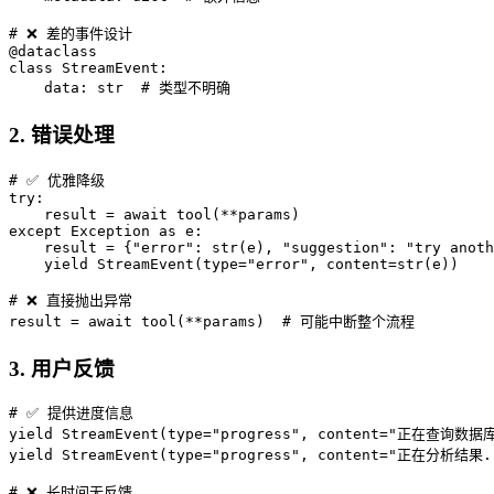
# ❌ 差的事件设计

@dataclass

class StreamEvent:

2. 错误处理
# ✅ 优雅降级

try:

    result = await tool(**params)

except Exception as e:

    result = {"error": str(e), "suggestion": "try anoth
    yield StreamEvent(type="error", content=str(e))

# ❌ 直接抛出异常

3. 用户反馈
# ✅ 提供进度信息

yield StreamEvent(type="progress", content="正在查询数据库
yield StreamEvent(type="progress", content="正在分析结果..
# ❌ 长时间无反馈
