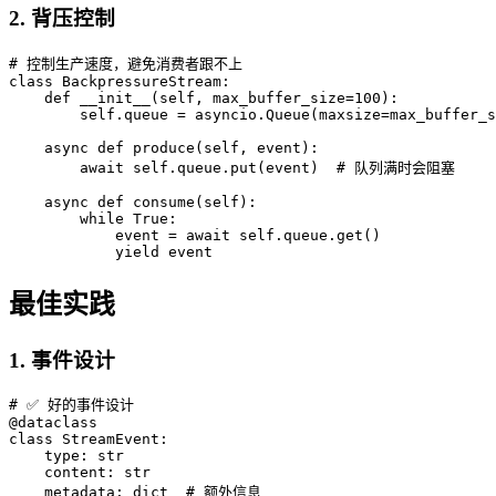
2. 背压控制
# 控制生产速度，避免消费者跟不上

class BackpressureStream:

    def __init__(self, max_buffer_size=100):

        self.queue = asyncio.Queue(maxsize=max_buffer_s
    async def produce(self, event):

        await self.queue.put(event)  # 队列满时会阻塞

    async def consume(self):

        while True:

            event = await self.queue.get()

最佳实践
1. 事件设计
# ✅ 好的事件设计

@dataclass

class StreamEvent:

    type: str

    content: str

    metadata: dict  # 额外信息
