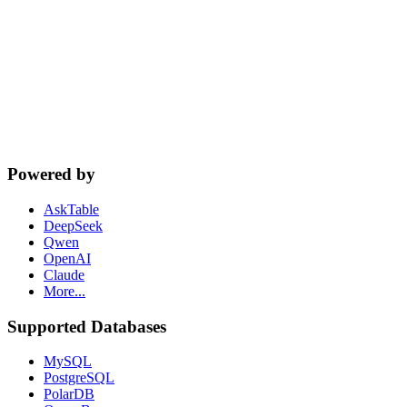
cta.dbSupport
Powered by
AskTable
DeepSeek
Qwen
OpenAI
Claude
More...
Supported Databases
MySQL
PostgreSQL
PolarDB