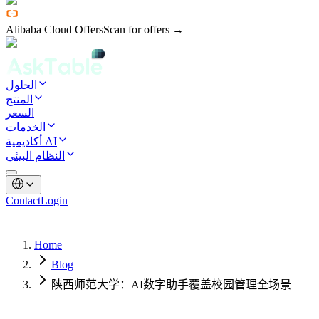
Alibaba Cloud Offers
Scan for offers →
الحلول
المنتج
السعر
الخدمات
أكاديمية AI
النظام البيئي
Contact
Login
Home
Blog
陕西师范大学：AI数字助手覆盖校园管理全场景