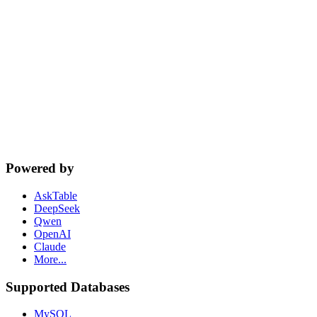
cta.dbSupport
Powered by
AskTable
DeepSeek
Qwen
OpenAI
Claude
More...
Supported Databases
MySQL