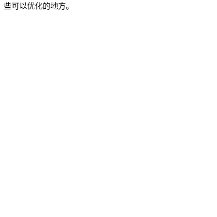
些可以优化的地方。
cta.startFree
cta.viewPricing