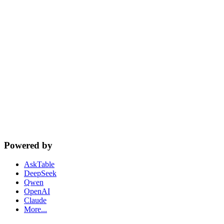
cta.dbSupport
Powered by
AskTable
DeepSeek
Qwen
OpenAI
Claude
More...