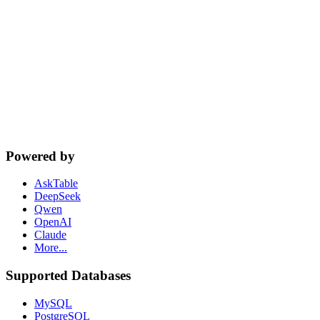
cta.dbSupport
Powered by
AskTable
DeepSeek
Qwen
OpenAI
Claude
More...
Supported Databases
MySQL
PostgreSQL