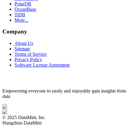
PolarDB
OceanBase
TiDB
More...
Company
About Us
Sitemap
Terms of Service
Privacy Policy
Software License Agreement
Empowering everyone to easily and enjoyably gain insights from
data
© 2025 DataMini, Inc.
Hangzhou DataMini