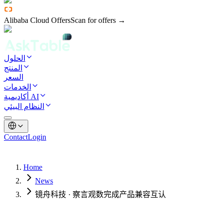
Alibaba Cloud Offers
Scan for offers →
الحلول
المنتج
السعر
الخدمات
أكاديمية AI
النظام البيئي
Contact
Login
Home
News
镜舟科技 · 察言观数完成产品兼容互认