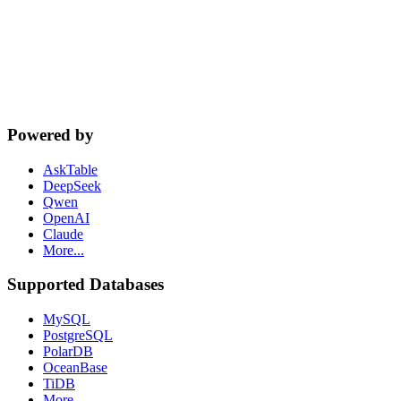
cta.dbSupport
Powered by
AskTable
DeepSeek
Qwen
OpenAI
Claude
More...
Supported Databases
MySQL
PostgreSQL
PolarDB
OceanBase
TiDB
More...