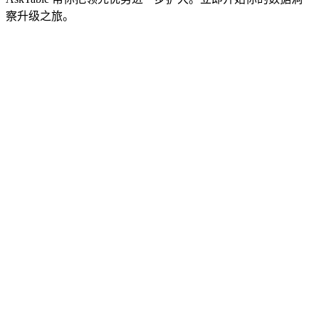
察升级之旅。
cta.startFree
cta.viewPricing