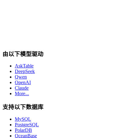
cta.dbSupport
由以下模型驱动
AskTable
DeepSeek
Qwen
OpenAI
Claude
More...
支持以下数据库
MySQL
PostgreSQL
PolarDB
OceanBase