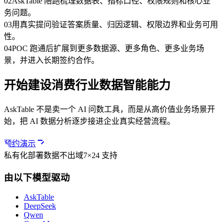
0
2
AskTable 陪跑梳理数据表、指标口径、权限规则和核心业
务问题。
0
3
用真实提问验证答案质量、归因逻辑、权限边界和业务可用
性。
0
4
POC 跑通后扩展到更多数据源、更多角色、更多业务场
景，并进入长期签约合作。
开始建设消费行业数据智能能力
AskTable 不是卖一个 AI 问数工具，而是从高价值业务场景开
始，把 AI 数据分析逐步接进企业真实经营流程。
预约演示
私有化部署
数据不出域
7×24 支持
由以下模型驱动
AskTable
DeepSeek
Qwen